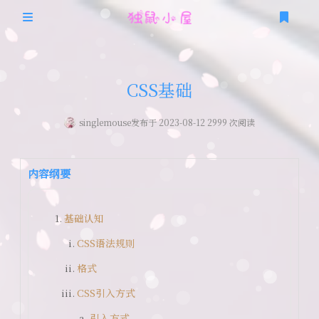
首页
CSS基础
关于本站
singlemouse
发布于 2023-08-12 2999 次阅读
时光轴
随机图片API
移动端
友情链接
内容纲要
技术栈
PC端
基础认知
笔记
爱好栈
CSS语法规则
编曲
公式
格式
追番
CSS引入方式
游戏
引入方式