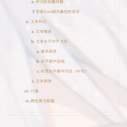
样式的层叠问题
字体font相关属性的连写
文本样式
文本缩进
文本水平对齐方式
基本信息
水平居中总结
标签水平居中方法（补充）
文本修饰
行高
颜色常见取值