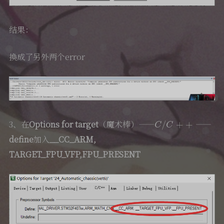
结果：
换成了另外两个error
C
/
C
+
+
3、在
Options for target
（魔术棒）——
——
define
加入
__CC_ARM,
TARGET_FPU_VFP,
FPU_PRESENT