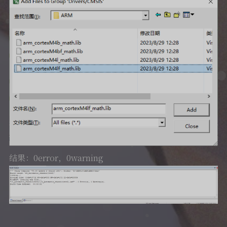
结果：0error，0warning