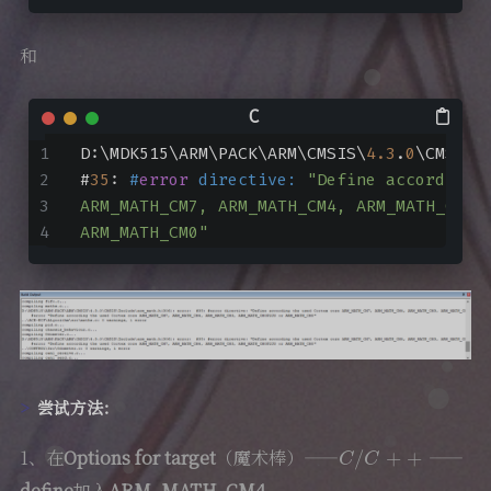
和
D:\MDK515\ARM\PACK\ARM\CMSIS\
4.3
.
0
\CMSIS\
#
35
: 
#
error
 directive: 
"Define according 
ARM_MATH_CM7, ARM_MATH_CM4, ARM_MATH_CM3,
ARM_MATH_CM0"
尝试方法：
C
/
C
+
+
1、在
Options for target
（魔术棒）——
——
define
加入
ARM_MATH_CM4