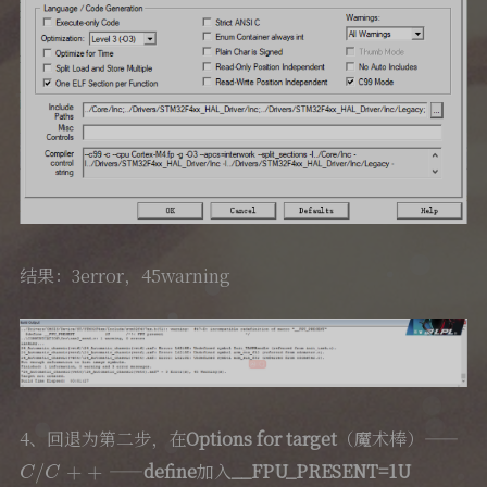
结果：3error，45warning
4、回退为第二步，在
Options for target
（魔术棒）——
C
/
C
+
+
——
define
加入
__FPU_PRESENT=1U