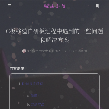
首页
C板移植自研板过程中遇到的一些问题
关于本站
和解决方案
时光轴
随机图片API
singlemouse
发布于 2023-09-13 1975 次阅读
移动端
友情链接
技术栈
PC端
内容纲要
笔记
爱好栈
Dr16接收问题
编曲
公式
问题：
追番
尝试方法：
游戏