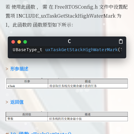
若 使用此函数 ， 需 在 FreeRTOSConfig.h 文件中设置配
置项 INCLUDE_uxTaskGetStackHighWaterMark 为
1，此函数的 函数原型如下所示：
UBaseType_t 
uxTaskGetStackHighWaterMark
(TaskH
形参描述
返回值