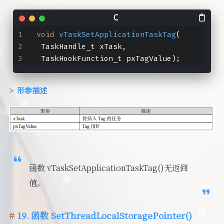
void
vTaskSetApplicationTaskTag
(
 TaskHandle_t xTask,
 TaskHookFunction_t pxTagValue)
;
形参描述
函数 vTaskSetApplicationTaskTag()无返回
值。
19. 函数 SetThreadLocalStoragePointer()