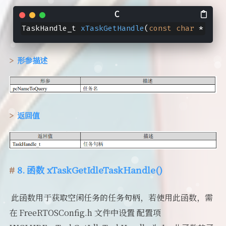
TaskHandle_t 
xTaskGetHandle
(
const
char
 * pcNa
形参描述
返回值
8. 函数 xTaskGetIdleTaskHandle()
​ 此函数用于获取空闲任务的任务句柄，若使用此函数，需
在 FreeRTOSConfig.h 文件中设置 配置项