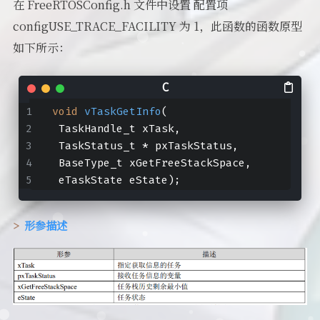
在 FreeRTOSConfig.h 文件中设置 配置项
configUSE_TRACE_FACILITY 为 1，此函数的函数原型
如下所示：
void
vTaskGetInfo
(
 TaskHandle_t xTask,
 TaskStatus_t * pxTaskStatus,
 BaseType_t xGetFreeStackSpace,
 eTaskState eState)
;
形参描述