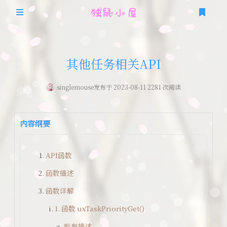
首页
其他任务相关API
关于本站
singlemouse
发布于 2023-08-11 2281 次阅读
时光轴
随机图片API
移动端
友情链接
内容纲要
技术栈
PC端
API函数
笔记
爱好栈
函数描述
编曲
公式
函数详解
追番
1. 函数 uxTaskPriorityGet()
游戏
形参描述