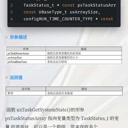
 TaskStatus_t * 
const
 pxTaskStatusArray,
const
 UBaseType_t uxArraySize,
 configRUN_TIME_COUNTER_TYPE * 
const
 pulT
形参描述
返回值
​ 函数 uxTaskGetSystemState()的形参
pxTaskStatusArray 指向变量类型为 TaskStatus_t 的变
量 的首地址，可以是一个数组，用来存放多个